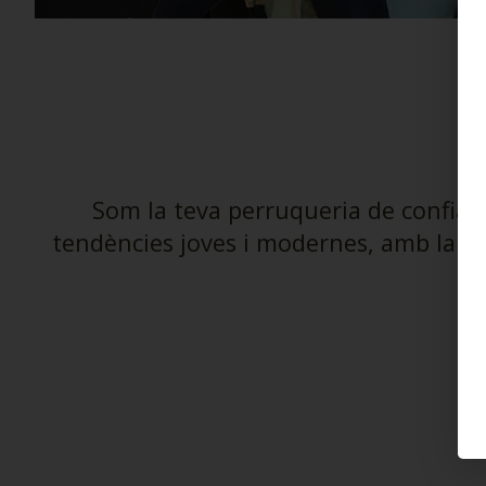
Som la teva perruqueria de confian
tendències joves i modernes, amb la com