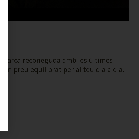
na marca reconeguda amb les últimes
un preu equilibrat per al teu dia a dia.