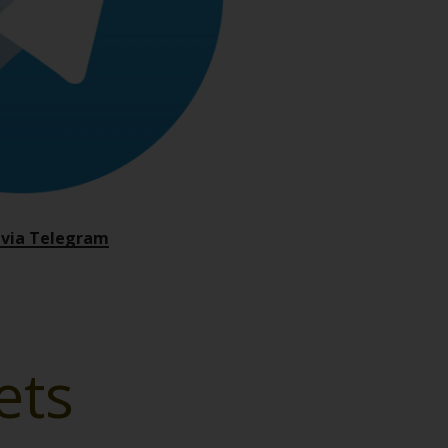
èvia Telegram
ets