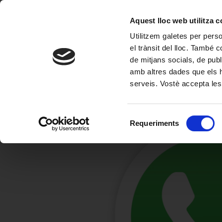
Aquest lloc web utilitza 
Inici
Serveis
Perruqueria
Comunicaci
Utilitzem galetes per person
el trànsit del lloc. També 
de mitjans socials, de publ
Demani Cita
amb altres dades que els hà
serveis. Vostè accepta les
S
e
Requeriments
l
e
c
c
i
ó
d
e
c
o
n
s
e