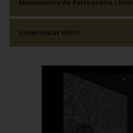
Macrocentre de Perruqueria i Estè
Conectivitat WiFi®