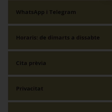
WhatsApp i Telegram
Horaris: de dimarts a dissabte
Cita prèvia
Privacitat