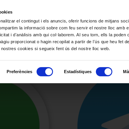
cookies
ó
alitzar el contingut i els anuncis, oferir funcions de mitjans socia
compartim la informació sobre com feu servir el nostre lloc amb e
icitat i d'anàlisis amb qui col·laborem. Al seu torn, ells la poden
 Prèvia a través de WhatsAp
giu proporcionat o hagin recopilat a partir de l'ús que heu fet d
 nostres cookies si segueix fent ús del nostre lloc web.
Preferències
Estadístiques
Mà